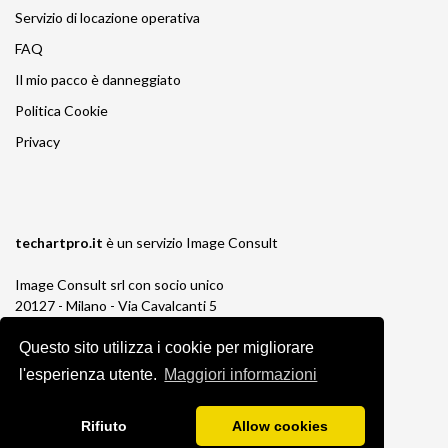
Servizio di locazione operativa
FAQ
Il mio pacco è danneggiato
Politica Cookie
Privacy
techartpro.it
è un servizio
Image Consult
Image Consult srl con socio unico
20127 - Milano - Via Cavalcanti 5
tel. 02-26829315
Questo sito utilizza i cookie per migliorare
P.IVA e C.F. 03383650961
REA 1673647 CCIAA Milano Monza Brianza
l'esperienza utente.
Maggiori informazioni
Registro AEE IT19030000011245
Registro Pile IT13030P00003110
Rifiuto
Allow cookies