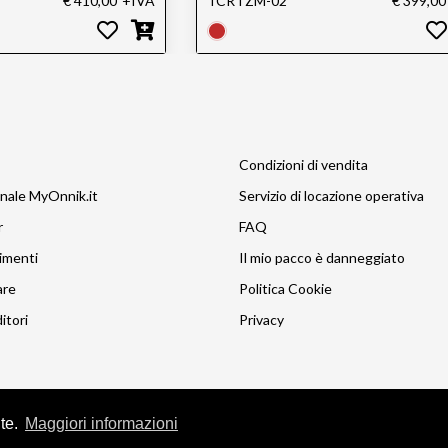
€ 410,00
+IVA
TCRTZM-02
€ 399,00
Condizioni di vendita
nale MyOnnik.it
Servizio di locazione operativa
r
FAQ
imenti
Il mio pacco è danneggiato
are
Politica Cookie
itori
Privacy
nte.
Maggiori informazioni