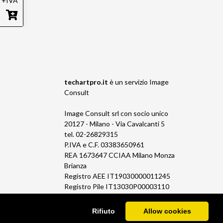
+IVA
techartpro.it
è un servizio
Image
Consult
Image Consult srl con socio unico
20127 - Milano - Via Cavalcanti 5
tel. 02-26829315
P.IVA e C.F. 03383650961
REA 1673647 CCIAA Milano Monza
Brianza
Registro AEE IT19030000011245
Registro Pile IT13030P00003110
Rifiuto
Allow cookies