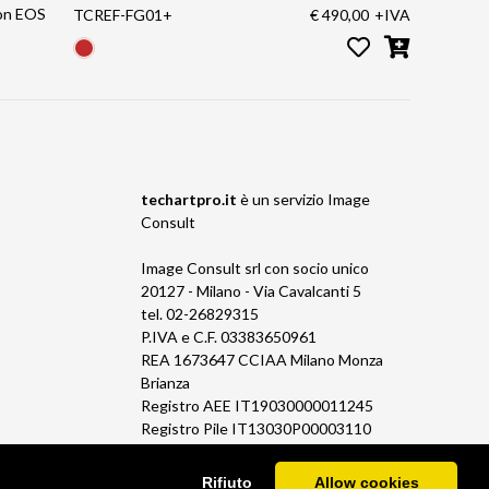
non EOS
TCREF-FG01+
€ 490,00
+IVA
techartpro.it
è un servizio
Image
Consult
Image Consult srl con socio unico
20127 - Milano - Via Cavalcanti 5
tel. 02-26829315
P.IVA e C.F. 03383650961
REA 1673647 CCIAA Milano Monza
Brianza
Registro AEE IT19030000011245
Registro Pile IT13030P00003110
Rifiuto
Allow cookies