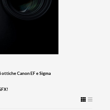
di ottiche Canon EF e Sigma
GFX!