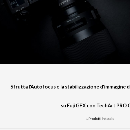
Sfrutta l'Autofocus e la stabilizzazione d'immagine 
su Fuji GFX con TechArt PRO 
1 Prodotti in totale