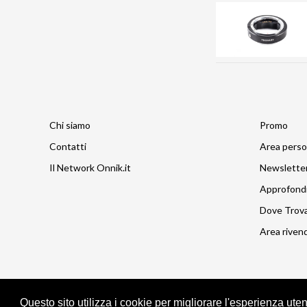
Chi siamo
Promo
Contatti
Area perso
Il Network Onnik.it
Newslette
Approfond
Dove Trov
Area rivend
Questo sito utilizza i cookie per migliorare l'esperienza ute