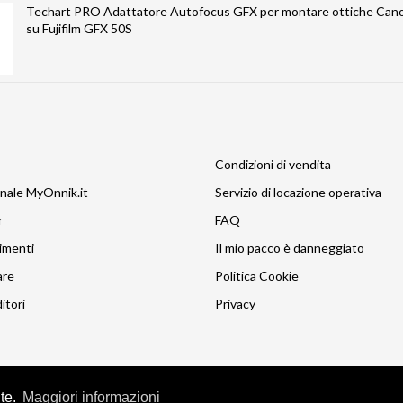
Techart PRO Adattatore Autofocus GFX per montare ottiche Ca
su Fujifilm GFX 50S
Condizioni di vendita
nale MyOnnik.it
Servizio di locazione operativa
r
FAQ
imenti
Il mio pacco è danneggiato
are
Politica Cookie
itori
Privacy
nte.
Maggiori informazioni